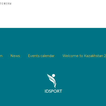
ТСМЕНЫ
in
News
Events calendar
Welcome to Kazakhstan 