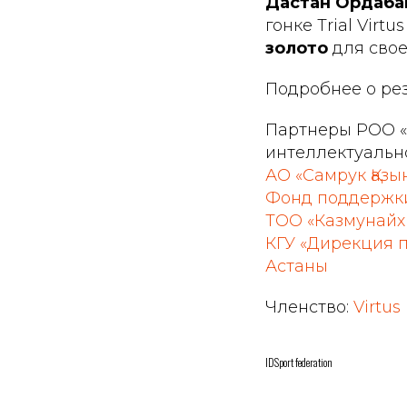
Дастан Ордаба
гонке Trial Virt
золото
для своей
Подробнее о ре
Партнеры РОО «
интеллектуально
АО «Самрук Қазы
Фонд поддержки 
ТОО «Казмунайх
КГУ «Дирекция 
Астаны
Членство:
Virtus
IDSport federation