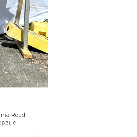
ania Road
первые