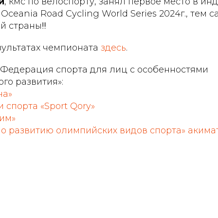
й
, кмс по велоспорту, занял первое место в и
us Oceania Road Cycling World Series 2024г., тем
 страны!!!
зультатах чемпионата
здесь
.
Федерация спорта для лиц с особенностями
го развития»:
на»
спорта «Sport Qory»
им»
по развитию олимпийских видов спорта» акима