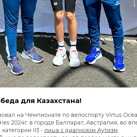
беда для Казахстана!
вовал на Чемпионате по велоспорту Virtus Oce
ries 2024г. в городе Балларат, Австралия, во в
категории II3 -
лица с диагнозом Аутизм
.