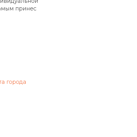
ндивидуальной
 самым принес
та города